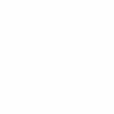
23/11/2006 (19)
Estatísticas-chave
Ver todas as estatísticas
3
80
Jogos disputados
Minutos jogados
26,67 méd. por jogo
0
5
Golos
Total de remates
1,67 méd. por jogo
1
1
Assistências
Cartões amarelos
0,34 méd. por jogo
0,34 méd. por jogo
0
Cartões vermelhos
* Suspensa até indicação em contrário. <a
href='https://pt.uefa.com/insideuefa/mediaservices/medi
148df3b7106d-c8b619c60f97-1000--fifa-uefa-suspendem-
equipas-e-seleccoes-russas-de-todas-as-prov/'>Mais
informações</a>