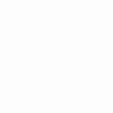
UEFA Futsal EURO Sub-19
Jogos
Equipas
Grupos
Notícias
Vídeos
História
Estatísticas
Sobre
SITES' DA
REDE UEFA
UEFA.com
Fundação
UEFA
MUDAR IDIOMA
Português
English
Français
Deutsch
Русский
Español
Italiano
Português
Privacidade