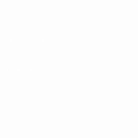
Jogos
Grupos
Vídeos
Estatísticas
SITES' DA REDE UEFA
UEFA.com
Fundação UEFA
MUDAR IDIOMA
Português
English
Français
Deutsch
Русский
Español
Italia
Privacidade
Termos e condições
Política de cookies
Definições de cookies