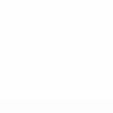
Estatísticas-chave
2
Jogos disputados
0
Golos
0
Assistências
0
Cartões vermelhos
* Suspensa até indicação em contrário. <a href='ht
suspendem-
UEFA Futsal EURO Sub-19