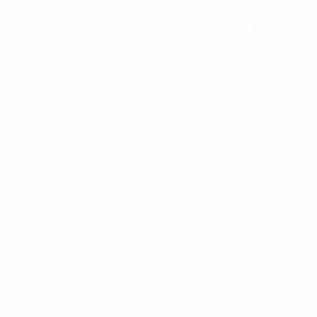
Ver todas as estatísticas
ews/0272-148df3b7106d-c8b619c60f97-1000--fifa-uefa-
rmações</a>