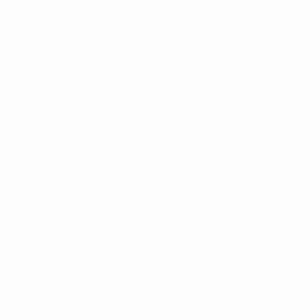
80
Minutos jogados
40 méd. por jogo
3
Total de remates
1,5 méd. por jogo
1
Cartões amarelos
0,5 méd. por jogo
tps://pt.uefa.com/insideuefa/mediaservices/mediareleases/n
equipas-e-seleccoes-russas-de-todas-as-prov/'>Mais info