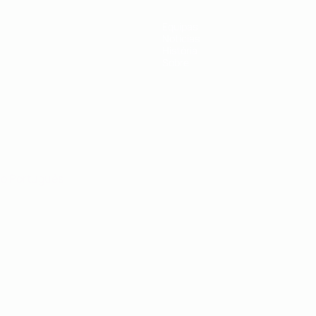
Equipas
Notícias
História
Sobre
no
Português