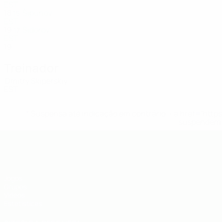
EST
18
Šipunov
15
EST
19
Sidorov
17
EST
19
Treinador
Dmitry Skiperskiy
EST
* Suspensa até indicação em contrário. <a href='ht
suspendem-
UEFA Futsal EURO Sub-19
Jogos
Grupos
Vídeos
Estatísticas