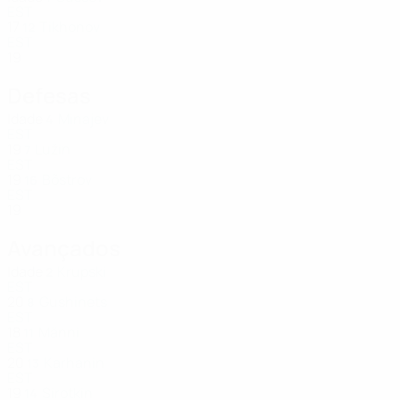
EST
17
Tikhonov
12
EST
19
Defesas
Idade
Minajev
4
EST
19
Lužin
7
EST
19
Bõstrov
16
EST
19
Avançados
Idade
Krupski
2
EST
20
Gushinets
8
EST
18
Männi
11
EST
20
Karhanin
13
EST
19
Sirotkin
14