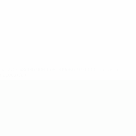
ews/0272-148df3b7106d-c8b619c60f97-1000--fifa-uefa-
rmações</a>