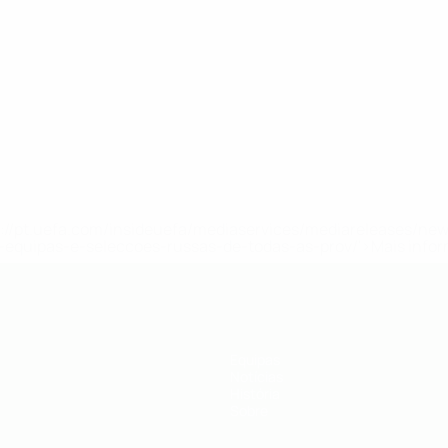
tps://pt.uefa.com/insideuefa/mediaservices/mediareleases/n
equipas-e-seleccoes-russas-de-todas-as-prov/'>Mais info
Equipas
Notícias
História
Sobre