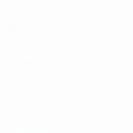
UEFA
MUDAR IDIOMA
Português
English
Français
Deutsch
Русский
Español
Italiano
Português
Privacidade
Termos e condições
Política de cookies
Definições de cookies
© 1998-2026 UEFA. Todos os direitos reservados
A palavra UEFA, o logótipo da UEFA e todas as marcas relativas às
competições da UEFA estão protegidas por marcas registadas e/ou
direitos de autor da UEFA. As referidas marcas registadas não
podem ser utilizadas para qualquer fim comercial. A utilização do
UEFA.com implica o seu acordo com os Termos e Condições, e com
a Política de Privacidade.