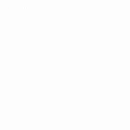
Disciplina
* Suspensa até indicação em contrário. <a
href='https://pt.uefa.com/insideuefa/mediaservices/medi
148df3b7106d-c8b619c60f97-1000--fifa-uefa-suspendem-
equipas-e-seleccoes-russas-de-todas-as-prov/'>Mais
informações</a>
UEFA Futsal EURO Sub-19
Jogos
Equipas
Grupos
Notícias
Vídeos
História
Estatísticas
Sobre
SITES' DA
REDE UEFA
UEFA.com
Fundação