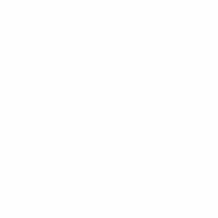
Golos
Golos sofridos
1,34 méd. por jogo
3,67 méd. por jogo
6
0
Cartões amarelos
Cartões vermelhos
2 méd. por jogo
Ataque
Distribuição
Defesa
Tipo de defesas