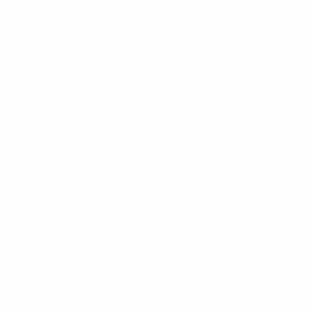
Definições de cookies
© 1998-2026 UEFA. Todos os direitos reservados
A palavra UEFA, o logótipo da UEFA e todas as marcas relativas às
competições da UEFA estão protegidas por marcas registadas e/ou
direitos de autor da UEFA. As referidas marcas registadas não
podem ser utilizadas para qualquer fim comercial. A utilização do
UEFA.com implica o seu acordo com os Termos e Condições, e com
a Política de Privacidade.