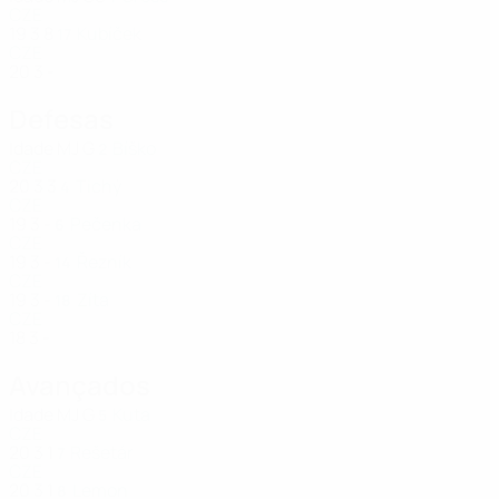
CZE
19
3
8
Kubíček
17
CZE
20
3
-
Defesas
Idade
MJ
G
Bíško
2
CZE
20
3
3
Tichý
4
CZE
19
3
-
Pečenka
6
CZE
19
3
-
Řezník
14
CZE
19
3
-
Zíta
18
CZE
18
3
-
Avançados
Idade
MJ
G
Kuta
5
CZE
20
3
1
Rešetár
7
CZE
20
3
1
Lemon
8