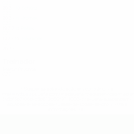
CZE
20
3
-
Schütz
10
CZE
20
3
-
Hromek
11
CZE
19
3
2
Pašek
13
CZE
19
3
-
Trávníček
19
CZE
20
3
-
Treinador
Martin Brychta
CZE
* Suspensa até indicação em contrário. <a
href='https://pt.uefa.com/insideuefa/mediaservices/medi
148df3b7106d-c8b619c60f97-1000--fifa-uefa-suspendem-
equipas-e-seleccoes-russas-de-todas-as-prov/'>Mais
informações</a>
UEFA Futsal EURO Sub-19