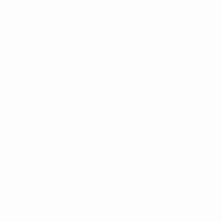
Jogos
Equipas
Grupos
Notícias
Vídeos
História
Estatísticas
Sobre
SITES' DA
REDE UEFA
UEFA.com
Fundação
UEFA
MUDAR IDIOMA
Português
English
Français
Deutsch
Русский
Español
Italiano
Português
Privacidade
Termos e condições
Política de cookies