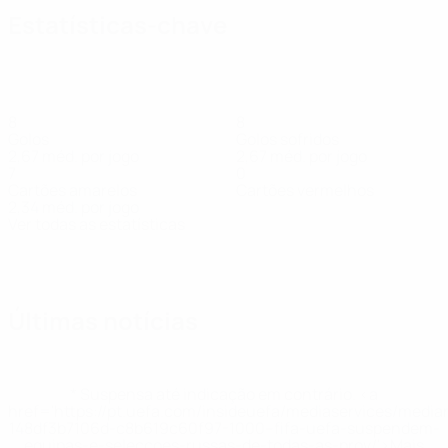
Estatísticas-chave
8
8
Golos
Golos sofridos
2,67 méd. por jogo
2,67 méd. por jogo
7
0
Cartões amarelos
Cartões vermelhos
2,34 méd. por jogo
Ver todas as estatísticas
Equipa
Barišić
Ferenček
Jurić
Kulić
Matić
Milić
Pačko
Peruško
P
Defesa
Avançado
Guarda-
Defesa
Avançado
Defesa
Defesa
Avançado
Av
redes
Últimas notícias
* Suspensa até indicação em contrário. <a
href='https://pt.uefa.com/insideuefa/mediaservices/medi
148df3b7106d-c8b619c60f97-1000--fifa-uefa-suspendem-
equipas-e-seleccoes-russas-de-todas-as-prov/'>Mais