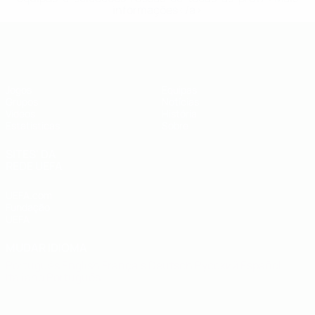
informações</a>
UEFA Futsal EURO Sub-19
Jogos
Equipas
Grupos
Notícias
Vídeos
História
Estatísticas
Sobre
SITES' DA
REDE UEFA
UEFA.com
Fundação
UEFA
MUDAR IDIOMA
Português
English
Français
Deutsch
Русский
Español
Italiano
Português