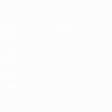
Futsal EURO
Jogos
Notícias
Sorteios
História
Grupos
Sobre
Vídeos
Loja
Estatísticas
Equipas
SITES' DA
REDE UEFA
UEFA.com
Fundação
UEFA
MUDAR IDIOMA
Português
English
Français
Deutsch
Русский
Español
Italiano
Português