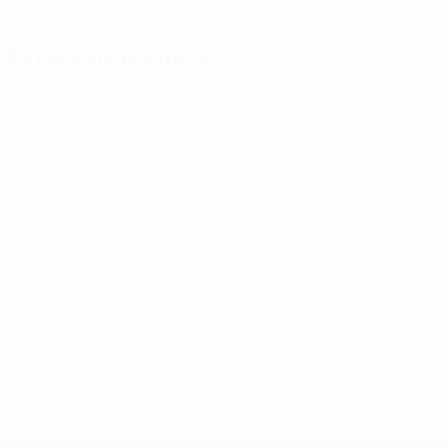
03/10/1983 (42)
Estatísticas-chave
Ver todas as estatísticas
6
120
Jogos disputados
Minutos jogados
20 méd. por jogo
0
0
Golos
Cartões amarelos
0
Cartões vermelhos
* Suspensa até indicação em contrário. <a
href='https://pt.uefa.com/insideuefa/mediaservices/medi
148df3b7106d-c8b619c60f97-1000--fifa-uefa-suspendem-
equipas-e-seleccoes-russas-de-todas-as-prov/'>Mais
informações</a>