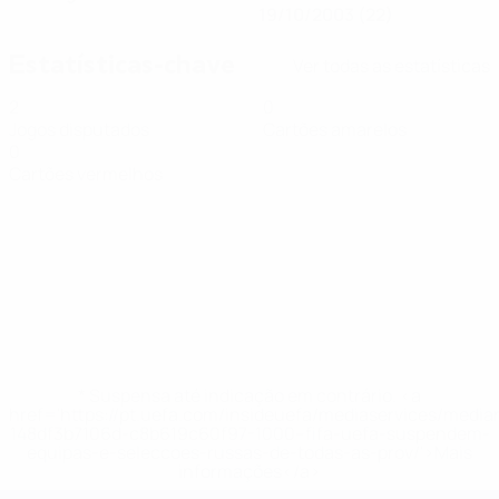
19/10/2003 (22)
Estatísticas-chave
Ver todas as estatísticas
2
0
Jogos disputados
Cartões amarelos
0
Cartões vermelhos
* Suspensa até indicação em contrário. <a
href='https://pt.uefa.com/insideuefa/mediaservices/medi
148df3b7106d-c8b619c60f97-1000--fifa-uefa-suspendem-
equipas-e-seleccoes-russas-de-todas-as-prov/'>Mais
informações</a>