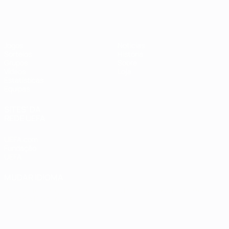
Futsal EURO
Jogos
Notícias
Sorteios
História
Grupos
Sobre
Vídeos
Loja
Estatísticas
Equipas
SITES' DA
REDE UEFA
UEFA.com
Fundação
UEFA
MUDAR IDIOMA
Português
English
Français
Deutsch
Русский
Español
Italiano
Português