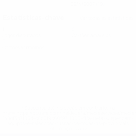
02/4/2007 (19)
Estatísticas-chave
Ver todas as estatísticas
1
0
Jogos disputados
Cartões amarelos
0
Cartões vermelhos
* Suspensa até indicação em contrário. <a
href='https://pt.uefa.com/insideuefa/mediaservices/medi
148df3b7106d-c8b619c60f97-1000--fifa-uefa-suspendem-
equipas-e-seleccoes-russas-de-todas-as-prov/'>Mais
informações</a>