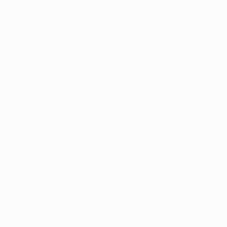
Futsal EURO
Jogos
Notícias
Sorteios
História
Grupos
Sobre
Vídeos
Loja
Estatísticas
Equipas
SITES' DA
REDE UEFA
UEFA.com
Fundação
UEFA
MUDAR IDIOMA
Português
English
Français
Deutsch
Русский
Español
Italiano
Português