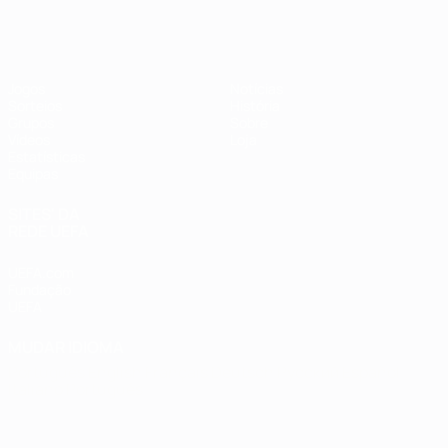
Futsal EURO
Jogos
Notícias
Sorteios
História
Grupos
Sobre
Vídeos
Loja
Estatísticas
Equipas
SITES' DA
REDE UEFA
UEFA.com
Fundação
UEFA
MUDAR IDIOMA
Português
English
Français
Deutsch
Русский
Español
Italiano
Português