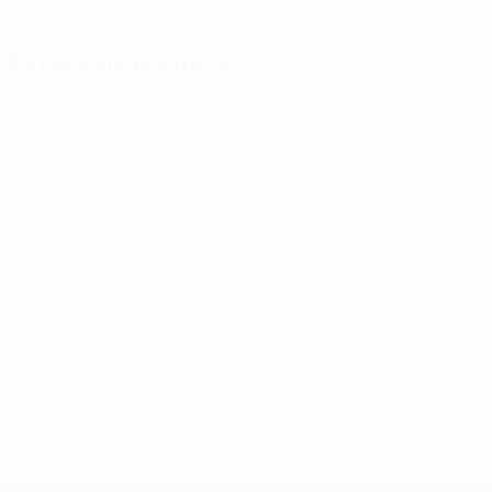
02/12/2003 (22)
Estatísticas-chave
Ver todas as estatísticas
4
0
Jogos disputados
Cartões amarelos
0
Cartões vermelhos
* Suspensa até indicação em contrário. <a
href='https://pt.uefa.com/insideuefa/mediaservices/medi
148df3b7106d-c8b619c60f97-1000--fifa-uefa-suspendem-
equipas-e-seleccoes-russas-de-todas-as-prov/'>Mais
informações</a>