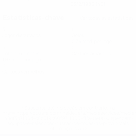
03/2/1986 (40)
Estatísticas-chave
Ver todas as estatísticas
3
1
Jogos disputados
Golos
0,34 méd. por jogo
5
0
Total de remates
Cartões amarelos
1,67 méd. por jogo
0
Cartões vermelhos
* Suspensa até indicação em contrário. <a
href='https://pt.uefa.com/insideuefa/mediaservices/medi
148df3b7106d-c8b619c60f97-1000--fifa-uefa-suspendem-
equipas-e-seleccoes-russas-de-todas-as-prov/'>Mais
informações</a>