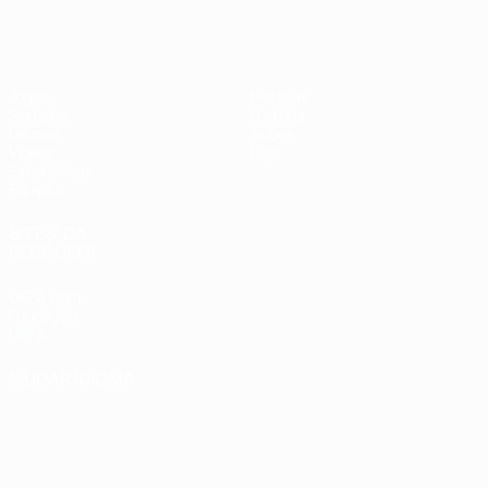
Futsal EURO
Jogos
Notícias
Sorteios
História
Grupos
Sobre
Vídeos
Loja
Estatísticas
Equipas
SITES' DA
REDE UEFA
UEFA.com
Fundação
UEFA
MUDAR IDIOMA
Português
English
Français
Deutsch
Русский
Español
Italiano
Português