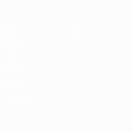
Futsal EURO
Jogos
Notícias
Sorteios
História
Grupos
Sobre
Vídeos
Loja
Estatísticas
Equipas
SITES' DA
REDE UEFA
UEFA.com
Fundação
UEFA
MUDAR IDIOMA
Português
English
Français
Deutsch
Русский
Español
Italiano
Português