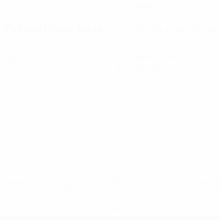
23/2/1999 (27)
Estatísticas-chave
Ver todas as estatísticas
3
8
Jogos disputados
Total de remates
2,67 méd. por jogo
0
0
Cartões amarelos
Cartões vermelhos
* Suspensa até indicação em contrário. <a
href='https://pt.uefa.com/insideuefa/mediaservices/medi
148df3b7106d-c8b619c60f97-1000--fifa-uefa-suspendem-
equipas-e-seleccoes-russas-de-todas-as-prov/'>Mais
informações</a>