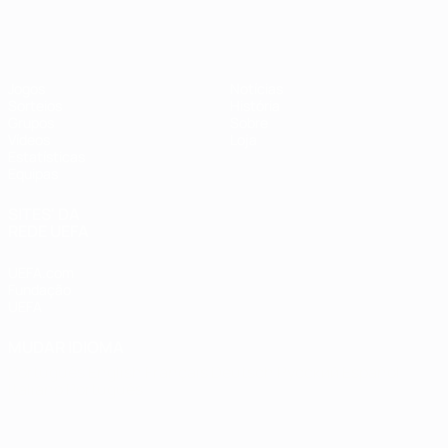
Futsal EURO
Jogos
Notícias
Sorteios
História
Grupos
Sobre
Vídeos
Loja
Estatísticas
Equipas
SITES' DA
REDE UEFA
UEFA.com
Fundação
UEFA
MUDAR IDIOMA
Português
English
Français
Deutsch
Русский
Español
Italiano
Português