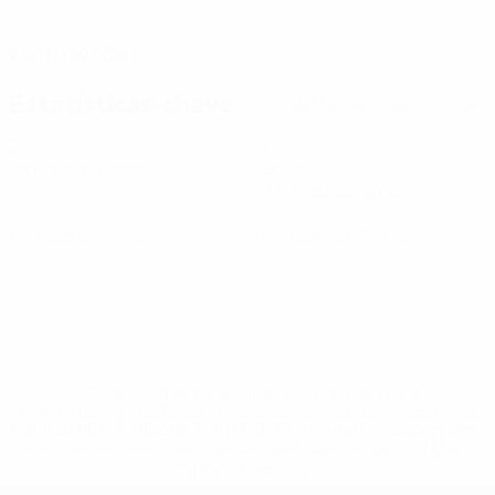
DATA DE NASCIMENTO
25/11/1997 (28)
Estatísticas-chave
Ver todas as estatísticas
6
1
Jogos disputados
Golos
0,17 méd. por jogo
0
0
Cartões amarelos
Cartões vermelhos
* Suspensa até indicação em contrário. <a
href='https://pt.uefa.com/insideuefa/mediaservices/medi
148df3b7106d-c8b619c60f97-1000--fifa-uefa-suspendem-
equipas-e-seleccoes-russas-de-todas-as-prov/'>Mais
informações</a>