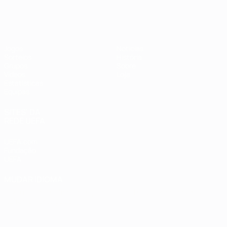
Futsal EURO
Jogos
Notícias
Sorteios
História
Grupos
Sobre
Vídeos
Loja
Estatísticas
Equipas
SITES' DA
REDE UEFA
UEFA.com
Fundação
UEFA
MUDAR IDIOMA
Português
English
Français
Deutsch
Русский
Español
Italiano
Português