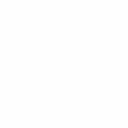
DATA DE NASCIMENTO
23/10/1999 (26)
Estatísticas-chave
Ver todas as estatísticas
3
40
Jogos disputados
Minutos jogados
13,34 méd. por jogo
0
12
Golos
Total de remates
4 méd. por jogo
0
0
Assistências
Cartões amarelos
0
Cartões vermelhos
* Suspensa até indicação em contrário. <a
href='https://pt.uefa.com/insideuefa/mediaservices/medi
148df3b7106d-c8b619c60f97-1000--fifa-uefa-suspendem-
equipas-e-seleccoes-russas-de-todas-as-prov/'>Mais
informações</a>