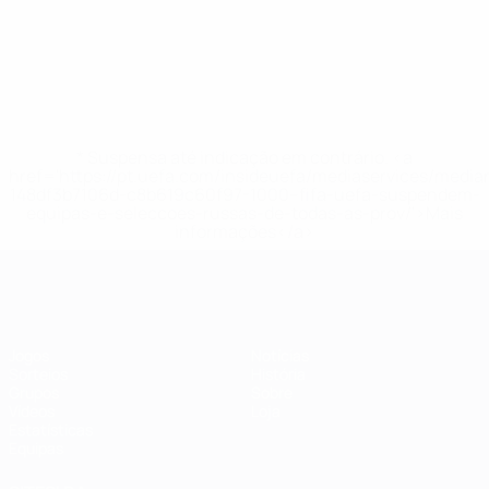
* Suspensa até indicação em contrário. <a
href='https://pt.uefa.com/insideuefa/mediaservices/medi
148df3b7106d-c8b619c60f97-1000--fifa-uefa-suspendem-
equipas-e-seleccoes-russas-de-todas-as-prov/'>Mais
informações</a>
Futsal EURO
Jogos
Notícias
Sorteios
História
Grupos
Sobre
Vídeos
Loja
Estatísticas
Equipas