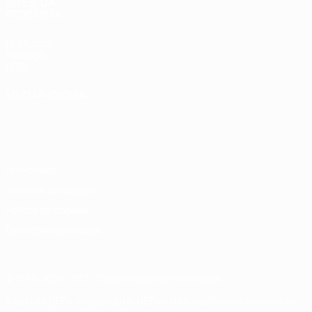
SITES' DA
REDE UEFA
UEFA.com
Fundação
UEFA
MUDAR IDIOMA
Português
English
Français
Deutsch
Русский
Español
Italiano
Português
Privacidade
Termos e condições
Política de cookies
Definições de cookies
© 1998-2026 UEFA. Todos os direitos reservados
A palavra UEFA, o logótipo da UEFA e todas as marcas relativas às