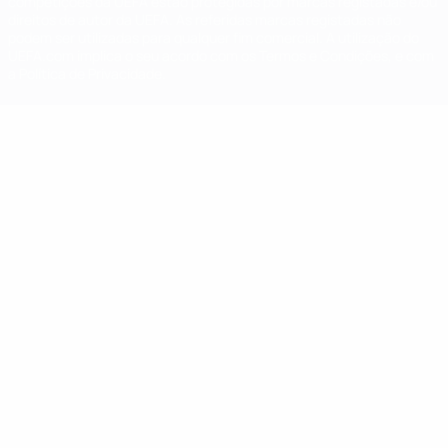
competições da UEFA estão protegidas por marcas registadas e/ou
direitos de autor da UEFA. As referidas marcas registadas não
podem ser utilizadas para qualquer fim comercial. A utilização do
UEFA.com implica o seu acordo com os Termos e Condições, e com
a Política de Privacidade.