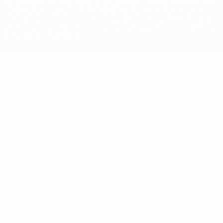
competições da UEFA estão protegidas por marcas registadas e/ou
direitos de autor da UEFA. As referidas marcas registadas não
podem ser utilizadas para qualquer fim comercial. A utilização do
UEFA.com implica o seu acordo com os Termos e Condições, e com
a Política de Privacidade.