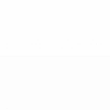
* Suspensa até indicação em contrário. <a
href='https://pt.uefa.com/insideuefa/mediaservices/medi
148df3b7106d-c8b619c60f97-1000--fifa-uefa-suspendem-
equipas-e-seleccoes-russas-de-todas-as-prov/'>Mais
informações</a>
Futsal EURO
Jogos
Notícias
Sorteios
História
Grupos
Sobre
Vídeos
Loja
Estatísticas
Equipas