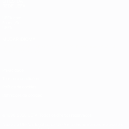
SITES' DA
REDE UEFA
UEFA.com
Fundação
UEFA
MUDAR IDIOMA
Português
English
Français
Deutsch
Русский
Español
Italiano
Português
Privacidade
Termos e condições
Política de cookies
Definições de cookies
© 1998-2026 UEFA. Todos os direitos reservados
A palavra UEFA, o logótipo da UEFA e todas as marcas relativas às