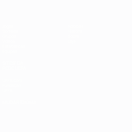
Futsal EURO
Jogos
Notícias
Sorteios
História
Grupos
Sobre
Vídeos
Loja
Estatísticas
Equipas
SITES' DA
REDE UEFA
UEFA.com
Fundação
UEFA
MUDAR IDIOMA
Português
English
Français
Deutsch
Русский
Español
Italiano
Português