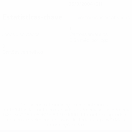
06/9/2004 (21)
Estatísticas-chave
Ver todas as estatísticas
3
1
Jogos disputados
Cartões amarelos
0,34 méd. por jogo
0
Cartões vermelhos
* Suspensa até indicação em contrário. <a
href='https://pt.uefa.com/insideuefa/mediaservices/medi
148df3b7106d-c8b619c60f97-1000--fifa-uefa-suspendem-
equipas-e-seleccoes-russas-de-todas-as-prov/'>Mais
informações</a>