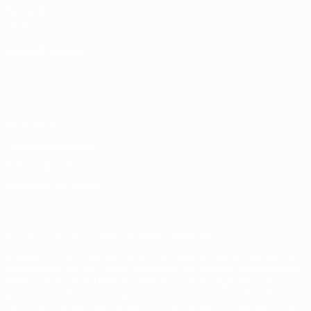
Fundação
UEFA
MUDAR IDIOMA
Português
English
Français
Deutsch
Русский
Español
Italiano
Português
Privacidade
Termos e condições
Política de cookies
Definições de cookies
© 1998-2026 UEFA. Todos os direitos reservados
A palavra UEFA, o logótipo da UEFA e todas as marcas relativas às
competições da UEFA estão protegidas por marcas registadas e/ou
direitos de autor da UEFA. As referidas marcas registadas não
podem ser utilizadas para qualquer fim comercial. A utilização do
UEFA.com implica o seu acordo com os Termos e Condições, e com