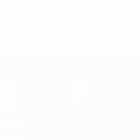
* Suspensa até indicação em contrário. <a
href='https://pt.uefa.com/insideuefa/mediaservices/medi
148df3b7106d-c8b619c60f97-1000--fifa-uefa-suspendem-
equipas-e-seleccoes-russas-de-todas-as-prov/'>Mais
informações</a>
Futsal EURO
Jogos
Notícias
Sorteios
História
Grupos
Sobre
Vídeos
Loja
Estatísticas
Equipas
SITES' DA
REDE UEFA
UEFA.com