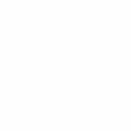
DATA DE NASCIMENTO
14/6/1996 (30)
Estatísticas-chave
Ver todas as estatísticas
4
79
Jogos disputados
Minutos jogados
19,75 méd. por jogo
0
8
Golos
Total de remates
2 méd. por jogo
1
2
Assistências
Cartões amarelos
0,25 méd. por jogo
0,5 méd. por jogo
0
Cartões vermelhos
* Suspensa até indicação em contrário. <a
href='https://pt.uefa.com/insideuefa/mediaservices/medi
148df3b7106d-c8b619c60f97-1000--fifa-uefa-suspendem-
equipas-e-seleccoes-russas-de-todas-as-prov/'>Mais