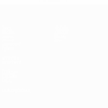
informações</a>
Futsal EURO
Jogos
Notícias
Sorteios
História
Grupos
Sobre
Vídeos
Loja
Estatísticas
Equipas
SITES' DA
REDE UEFA
UEFA.com
Fundação
UEFA
MUDAR IDIOMA
Português
English
Français
Deutsch
Русский
Español
Italiano
Português