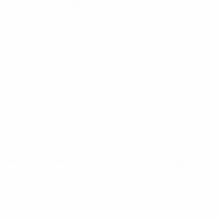
UEFA Futsal EURO
sábado 7 fev. 2026
· Play-off - 3º lugar
UEFA Futsal EURO
quarta 4 fev. 2026
· Meias-finais
UEFA Futsal EURO
sábado 31 jan. 2026
· Quartos-de-final