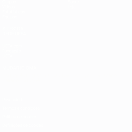
Grupos
Sobre
Vídeos
Loja
Estatísticas
Equipas
SITES' DA
REDE UEFA
UEFA.com
Fundação
UEFA
MUDAR IDIOMA
Português
English
Français
Deutsch
Русский
Español
Italiano
Português
Privacidade
Termos e condições
Política de cookies
Definições de cookies