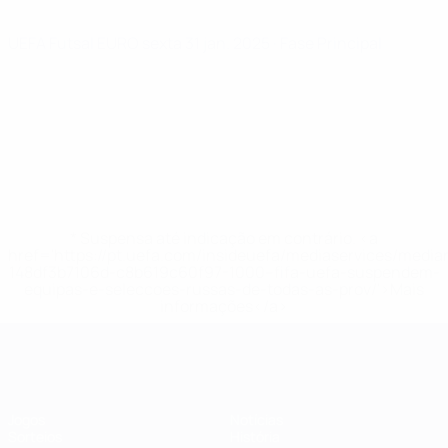
UEFA Futsal EURO
sexta 31 jan. 2025
· Fase Principal
* Suspensa até indicação em contrário. <a
href='https://pt.uefa.com/insideuefa/mediaservices/medi
148df3b7106d-c8b619c60f97-1000--fifa-uefa-suspendem-
equipas-e-seleccoes-russas-de-todas-as-prov/'>Mais
informações</a>
Futsal EURO
Jogos
Notícias
Sorteios
História