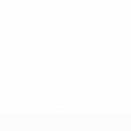
1
Total de remates
0,5 méd. por jogo
0
Cartões vermelhos
tps://pt.uefa.com/insideuefa/mediaservices/mediareleases/n
equipas-e-seleccoes-russas-de-todas-as-prov/'>Mais info