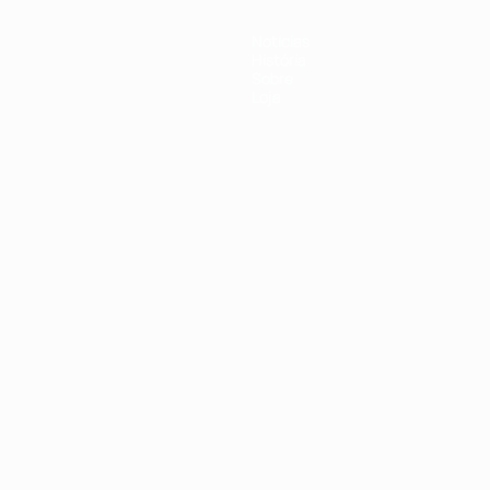
Notícias
História
Sobre
Loja
no
Português