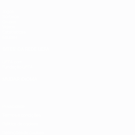
Jogos
Sorteios
Grupos
Vídeos
Estatísticas
Equipas
SITES' DA REDE UEFA
UEFA.com
Fundação UEFA
MUDAR IDIOMA
Português
English
Français
Deutsch
Русский
Español
Italia
Privacidade
Termos e condições
Política de cookies
Definições de cookies