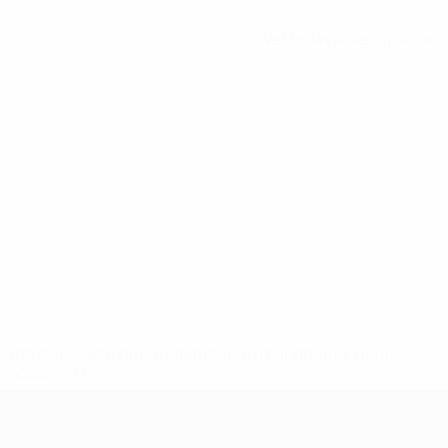
Ver todas as estatísticas
ews/0272-148df3b7106d-c8b619c60f97-1000--fifa-uefa-
rmações</a>