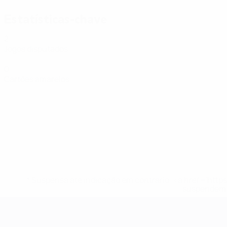
Estatísticas-chave
2
Jogos disputados
0
Cartões amarelos
* Suspensa até indicação em contrário. <a href='ht
suspendem-
Futsal EURO