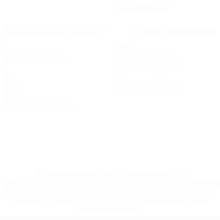
27/7/2004 (22)
Estatísticas-chave
Ver todas as estatísticas
3
120
Jogos disputados
Minutos jogados
40 méd. por jogo
0
0
Golos
Cartões amarelos
0
Cartões vermelhos
* Suspensa até indicação em contrário. <a
href='https://pt.uefa.com/insideuefa/mediaservices/medi
148df3b7106d-c8b619c60f97-1000--fifa-uefa-suspendem-
equipas-e-seleccoes-russas-de-todas-as-prov/'>Mais
informações</a>