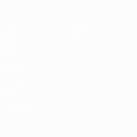
Futsal EURO
Jogos
Notícias
Sorteios
História
Grupos
Sobre
Vídeos
Loja
Estatísticas
Equipas
SITES' DA
REDE UEFA
UEFA.com
Fundação
UEFA
MUDAR IDIOMA
Português
English
Français
Deutsch
Русский
Español
Italiano
Português