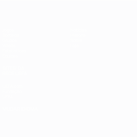
Futsal EURO
Jogos
Notícias
Sorteios
História
Grupos
Sobre
Vídeos
Loja
Estatísticas
Equipas
SITES' DA
REDE UEFA
UEFA.com
Fundação
UEFA
MUDAR IDIOMA
Português
English
Français
Deutsch
Русский
Español
Italiano
Português