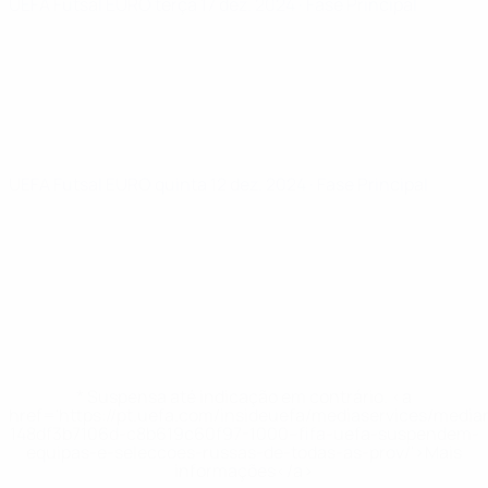
UEFA Futsal EURO
terça 17 dez. 2024
· Fase Principal
UEFA Futsal EURO
quinta 12 dez. 2024
· Fase Principal
* Suspensa até indicação em contrário. <a
href='https://pt.uefa.com/insideuefa/mediaservices/medi
148df3b7106d-c8b619c60f97-1000--fifa-uefa-suspendem-
equipas-e-seleccoes-russas-de-todas-as-prov/'>Mais
informações</a>