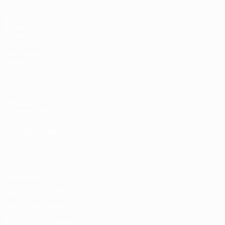
Jogos
Sorteios
Grupos
Vídeos
Estatísticas
Equipas
SITES' DA REDE UEFA
UEFA.com
Fundação UEFA
MUDAR IDIOMA
Português
English
Français
Deutsch
Русский
Español
Italia
Privacidade
Termos e condições
Política de cookies
Definições de cookies