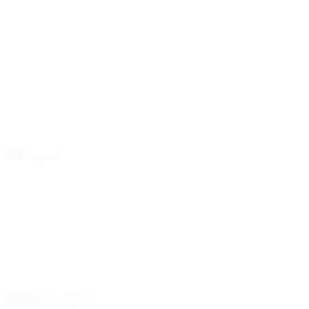
Jogos disputados
Minutos jogados
40 méd. por jogo
0
13
Golos
Total de remates
4,34 méd. por jogo
0
1
Assistências
Cartões amarelos
0,34 méd. por jogo
0
Cartões vermelhos
Ataque
Distribuição