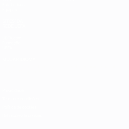
Estatísticas
Equipas
SITES' DA
REDE UEFA
UEFA.com
Fundação
UEFA
MUDAR IDIOMA
Português
English
Français
Deutsch
Русский
Español
Italiano
Português
Privacidade
Termos e condições
Política de cookies
Definições de cookies