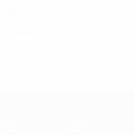
Defesa
Disciplina
1
0
Cartões amarelos
Cartões vermelhos
* Suspensa até indicação em contrário. <a
href='https://pt.uefa.com/insideuefa/mediaservices/medi
148df3b7106d-c8b619c60f97-1000--fifa-uefa-suspendem-
equipas-e-seleccoes-russas-de-todas-as-prov/'>Mais
informações</a>
Futsal EURO
Jogos
Notícias
Sorteios
História
Grupos
Sobre
Vídeos
Loja