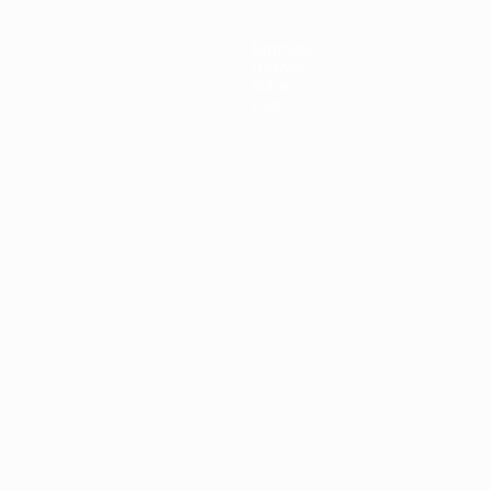
Notícias
História
Sobre
Loja
no
Português