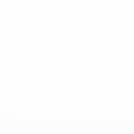
160
Minutos jogados
26,67 méd. por jogo
9
Total de remates
1,5 méd. por jogo
1
Cartões amarelos
0,17 méd. por jogo
tps://pt.uefa.com/insideuefa/mediaservices/mediareleases/n
equipas-e-seleccoes-russas-de-todas-as-prov/'>Mais info