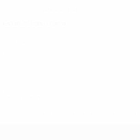
10/6/2001 (25)
DATA DE NASCIMENTO
Estatísticas-chave
6
Jogos disputados
0
Golos
0
Assistências
0
Cartões vermelhos
* Suspensa até indicação em contrário. <a href='ht
suspendem-
Futsal EURO