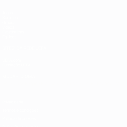
Jogos
Sorteios
Grupos
Vídeos
Estatísticas
Equipas
SITES' DA REDE UEFA
UEFA.com
Fundação UEFA
MUDAR IDIOMA
Português
English
Français
Deutsch
Русский
Español
Italia
Privacidade
Termos e condições
Política de cookies
Definições de cookies