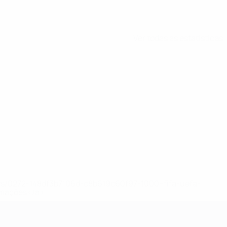
Ver todas as estatísticas
ews/0272-148df3b7106d-c8b619c60f97-1000--fifa-uefa-
rmações</a>