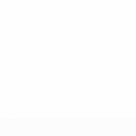
3
Golos
0,5 méd. por jogo
0
Cartões vermelhos
tps://pt.uefa.com/insideuefa/mediaservices/mediareleases/n
equipas-e-seleccoes-russas-de-todas-as-prov/'>Mais info