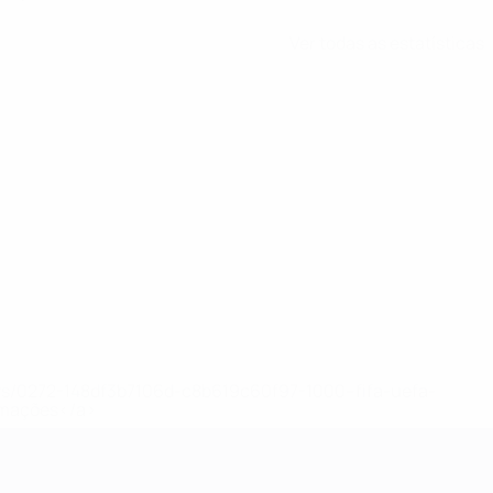
Ver todas as estatísticas
ews/0272-148df3b7106d-c8b619c60f97-1000--fifa-uefa-
rmações</a>