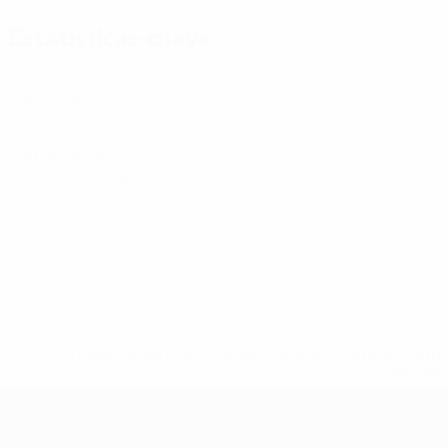
Estatísticas-chave
6
Jogos disputados
1
Cartões amarelos
0,17 méd. por jogo
* Suspensa até indicação em contrário. <a href='ht
suspendem-
Futsal EURO