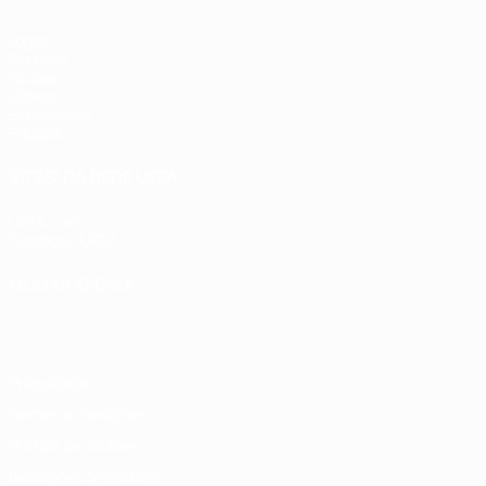
Jogos
Sorteios
Grupos
Vídeos
Estatísticas
Equipas
SITES' DA REDE UEFA
UEFA.com
Fundação UEFA
MUDAR IDIOMA
Português
English
Français
Deutsch
Русский
Español
Italia
Privacidade
Termos e condições
Política de cookies
Definições de cookies