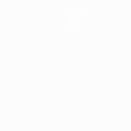
Notícias
História
Sobre
Loja
no
Português