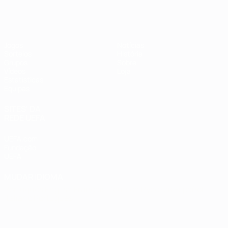
Futsal EURO
Jogos
Notícias
Sorteios
História
Grupos
Sobre
Vídeos
Loja
Estatísticas
Equipas
SITES' DA
REDE UEFA
UEFA.com
Fundação
UEFA
MUDAR IDIOMA
Português
English
Français
Deutsch
Русский
Español
Italiano
Português