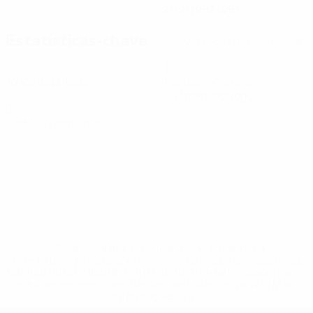
27/2/1997 (29)
Estatísticas-chave
Ver todas as estatísticas
6
1
Jogos disputados
Cartões amarelos
0,17 méd. por jogo
0
Cartões vermelhos
* Suspensa até indicação em contrário. <a
href='https://pt.uefa.com/insideuefa/mediaservices/medi
148df3b7106d-c8b619c60f97-1000--fifa-uefa-suspendem-
equipas-e-seleccoes-russas-de-todas-as-prov/'>Mais
informações</a>