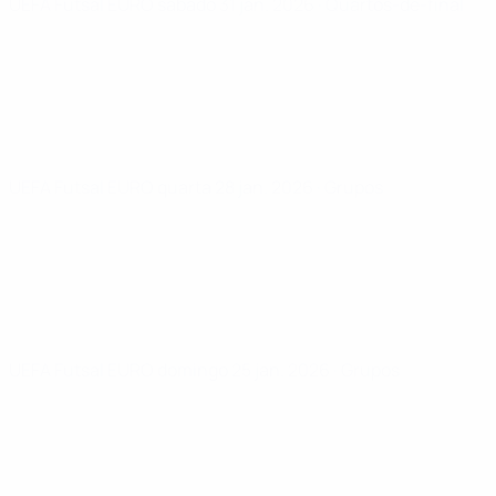
UEFA Futsal EURO
sábado 31 jan. 2026
· Quartos-de-final
UEFA Futsal EURO
quarta 28 jan. 2026
· Grupos
UEFA Futsal EURO
domingo 25 jan. 2026
· Grupos