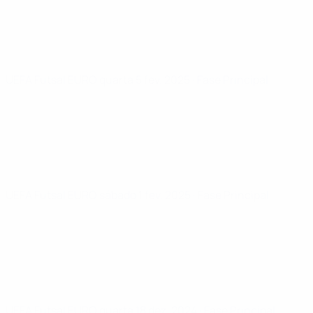
UEFA Futsal EURO
quarta 5 fev. 2025
· Fase Principal
UEFA Futsal EURO
sábado 1 fev. 2025
· Fase Principal
UEFA Futsal EURO
quarta 18 dez. 2024
· Fase Principal