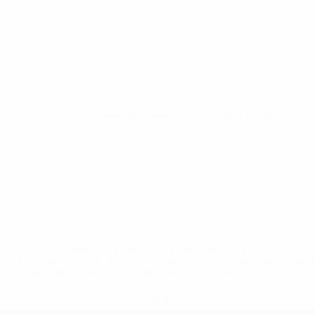
UEFA Futsal EURO
sábado 14 dez. 2024
· Fase Principal
* Suspensa até indicação em contrário. <a
href='https://pt.uefa.com/insideuefa/mediaservices/medi
148df3b7106d-c8b619c60f97-1000--fifa-uefa-suspendem-
equipas-e-seleccoes-russas-de-todas-as-prov/'>Mais
informações</a>