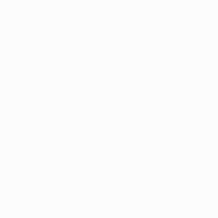
Futsal EURO
Jogos
Notícias
Sorteios
História
Grupos
Sobre
Vídeos
Loja
Estatísticas
Equipas
SITES' DA
REDE UEFA
UEFA.com
Fundação
UEFA
MUDAR IDIOMA
Português
English
Français
Deutsch
Русский
Español
Italiano
Português