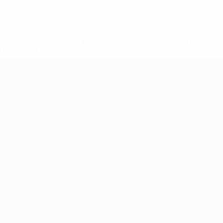
ews/0272-148df3b7106d-c8b619c60f97-1000--fifa-uefa-
rmações</a>