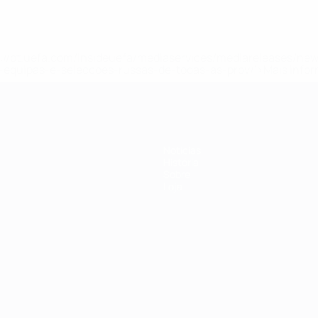
tps://pt.uefa.com/insideuefa/mediaservices/mediareleases/n
equipas-e-seleccoes-russas-de-todas-as-prov/'>Mais info
Notícias
História
Sobre
Loja