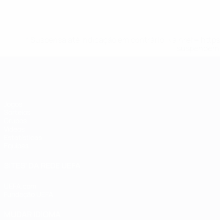
* Suspensa até indicação em contrário. <a href='ht
suspendem-
Futsal EURO
Jogos
Sorteios
Grupos
Vídeos
Estatísticas
Equipas
SITES' DA REDE UEFA
UEFA.com
Fundação UEFA
MUDAR IDIOMA