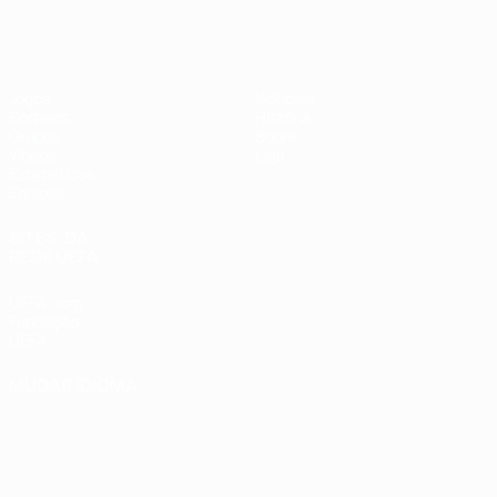
Futsal EURO
Jogos
Notícias
Sorteios
História
Grupos
Sobre
Vídeos
Loja
Estatísticas
Equipas
SITES' DA
REDE UEFA
UEFA.com
Fundação
UEFA
MUDAR IDIOMA
Português
English
Français
Deutsch
Русский
Español
Italiano
Português