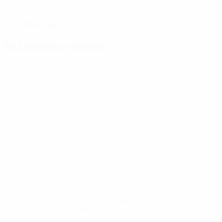
DATA DE NASCIMENTO
21/3/2000 (26)
Estatísticas-chave
Ver todas as estatísticas
2
0
Jogos disputados
Cartões amarelos
0
Cartões vermelhos
* Suspensa até indicação em contrário. <a
href='https://pt.uefa.com/insideuefa/mediaservices/medi
148df3b7106d-c8b619c60f97-1000--fifa-uefa-suspendem-
equipas-e-seleccoes-russas-de-todas-as-prov/'>Mais
informações</a>