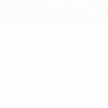
competições da UEFA estão protegidas por marcas registadas e/ou
direitos de autor da UEFA. As referidas marcas registadas não
podem ser utilizadas para qualquer fim comercial. A utilização do
UEFA.com implica o seu acordo com os Termos e Condições, e com
a Política de Privacidade.