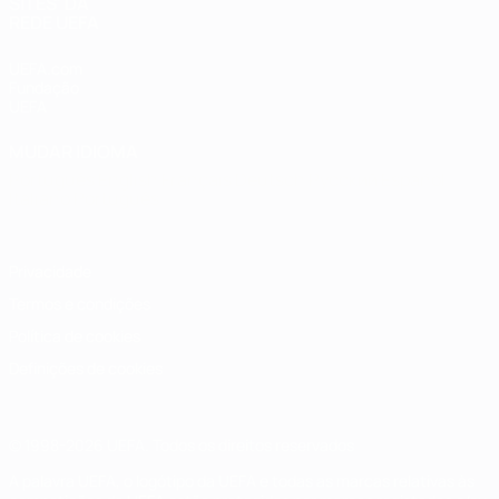
SITES' DA
REDE UEFA
UEFA.com
Fundação
UEFA
MUDAR IDIOMA
Português
English
Français
Deutsch
Русский
Español
Italiano
Português
Privacidade
Termos e condições
Política de cookies
Definições de cookies
© 1998-2026 UEFA. Todos os direitos reservados
A palavra UEFA, o logótipo da UEFA e todas as marcas relativas às