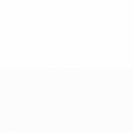
* Suspensa até indicação em contrário. <a
href='https://pt.uefa.com/insideuefa/mediaservices/medi
148df3b7106d-c8b619c60f97-1000--fifa-uefa-suspendem-
equipas-e-seleccoes-russas-de-todas-as-prov/'>Mais
informações</a>
Futsal EURO
Jogos
Notícias
Sorteios
História
Grupos
Sobre
Vídeos
Loja
Estatísticas
Equipas