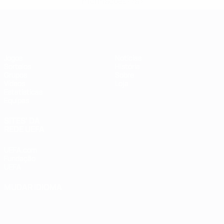
informações</a>
Futsal EURO
Jogos
Notícias
Sorteios
História
Grupos
Sobre
Vídeos
Loja
Estatísticas
Equipas
SITES' DA
REDE UEFA
UEFA.com
Fundação
UEFA
MUDAR IDIOMA
Português
English
Français
Deutsch
Русский
Español
Italiano
Português