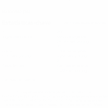
DATA DE NASCIMENTO
15/10/1987 (38)
Estatísticas-chave
Ver todas as estatísticas
7
200
Jogos disputados
Minutos jogados
28,58 méd. por jogo
1
30
Golos
Total de remates
0,15 méd. por jogo
4,29 méd. por jogo
0
2
Assistências
Cartões amarelos
0,29 méd. por jogo
0
Cartões vermelhos
* Suspensa até indicação em contrário. <a
href='https://pt.uefa.com/insideuefa/mediaservices/medi
148df3b7106d-c8b619c60f97-1000--fifa-uefa-suspendem-
equipas-e-seleccoes-russas-de-todas-as-prov/'>Mais