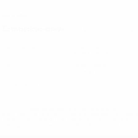
DATA DE NASCIMENTO
24/2/1989 (37)
Estatísticas-chave
Ver todas as estatísticas
3
120
Jogos disputados
Minutos jogados
40 méd. por jogo
0
1
Golos
Cartões amarelos
0,34 méd. por jogo
0
Cartões vermelhos
* Suspensa até indicação em contrário. <a
href='https://pt.uefa.com/insideuefa/mediaservices/medi
148df3b7106d-c8b619c60f97-1000--fifa-uefa-suspendem-
equipas-e-seleccoes-russas-de-todas-as-prov/'>Mais
informações</a>