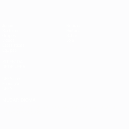
Futsal EURO
Jogos
Notícias
Sorteios
História
Grupos
Sobre
Vídeos
Loja
Estatísticas
Equipas
SITES' DA
REDE UEFA
UEFA.com
Fundação
UEFA
MUDAR IDIOMA
Português
English
Français
Deutsch
Русский
Español
Italiano
Português