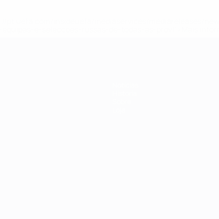
tps://pt.uefa.com/insideuefa/mediaservices/mediareleases/n
equipas-e-seleccoes-russas-de-todas-as-prov/'>Mais info
Notícias
História
Sobre
Loja
no
Português