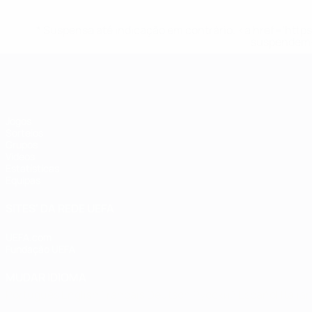
* Suspensa até indicação em contrário. <a href='ht
suspendem-
Futsal EURO
Jogos
Sorteios
Grupos
Vídeos
Estatísticas
Equipas
SITES' DA REDE UEFA
UEFA.com
Fundação UEFA
MUDAR IDIOMA
Português
English
Français
Deutsch
Русский
Español
Italia