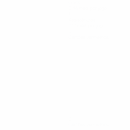
Golos
0,34 méd. por jogo
1
Assistências
0,17 méd. por jogo
0
Cartões vermelhos
0
Cartões vermelhos