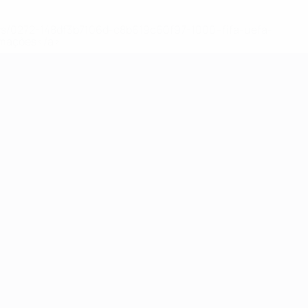
ews/0272-148df3b7106d-c8b619c60f97-1000--fifa-uefa-
rmações</a>