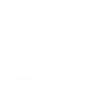
Jogos disputados
24
Total de remates
4 méd. por jogo
1
Cartões amarelos
0,17 méd. por jogo
Ataque
Distribuição
Disciplina
1
Cartões amarelos