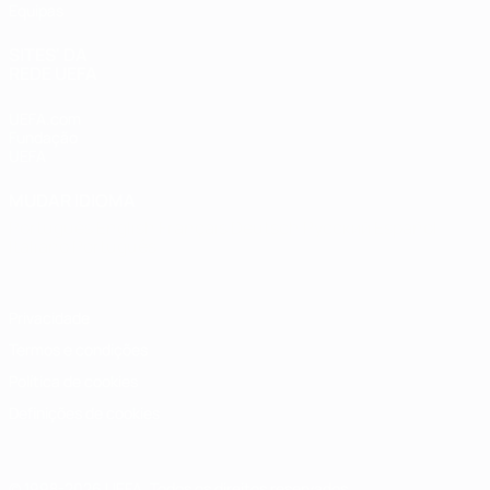
Equipas
SITES' DA
REDE UEFA
UEFA.com
Fundação
UEFA
MUDAR IDIOMA
Português
English
Français
Deutsch
Русский
Español
Italiano
Português
Privacidade
Termos e condições
Política de cookies
Definições de cookies
© 1998-2026 UEFA. Todos os direitos reservados