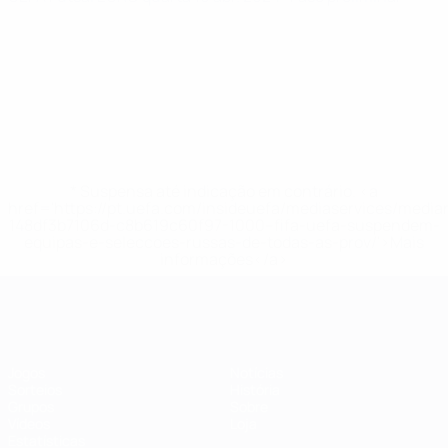
* Suspensa até indicação em contrário. <a
href='https://pt.uefa.com/insideuefa/mediaservices/medi
148df3b7106d-c8b619c60f97-1000--fifa-uefa-suspendem-
equipas-e-seleccoes-russas-de-todas-as-prov/'>Mais
informações</a>
Futsal EURO
Jogos
Notícias
Sorteios
História
Grupos
Sobre
Vídeos
Loja
Estatísticas