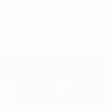
* Suspensa até indicação em contrário. <a
href='https://pt.uefa.com/insideuefa/mediaservices/medi
148df3b7106d-c8b619c60f97-1000--fifa-uefa-suspendem-
equipas-e-seleccoes-russas-de-todas-as-prov/'>Mais
informações</a>
Futsal EURO
Jogos
Notícias
Sorteios
História
Grupos
Sobre
Vídeos
Loja
Estatísticas
Equipas