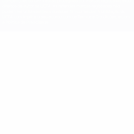
competições da UEFA estão protegidas por marcas registadas e/ou
direitos de autor da UEFA. As referidas marcas registadas não
podem ser utilizadas para qualquer fim comercial. A utilização do
UEFA.com implica o seu acordo com os Termos e Condições, e com
a Política de Privacidade.