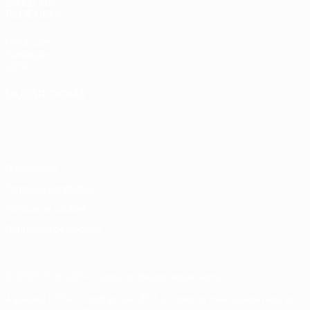
SITES' DA
REDE UEFA
UEFA.com
Fundação
UEFA
MUDAR IDIOMA
Português
English
Français
Deutsch
Русский
Español
Italiano
Português
Privacidade
Termos e condições
Política de cookies
Definições de cookies
© 1998-2026 UEFA. Todos os direitos reservados
A palavra UEFA, o logótipo da UEFA e todas as marcas relativas às