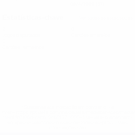
08/4/1989 (37)
Estatísticas-chave
Ver todas as estatísticas
2
0
Jogos disputados
Cartões amarelos
0
Cartões vermelhos
* Suspensa até indicação em contrário. <a
href='https://pt.uefa.com/insideuefa/mediaservices/medi
148df3b7106d-c8b619c60f97-1000--fifa-uefa-suspendem-
equipas-e-seleccoes-russas-de-todas-as-prov/'>Mais
informações</a>