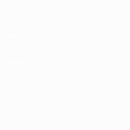
Futsal EURO
Jogos
Notícias
Sorteios
História
Grupos
Sobre
Vídeos
Loja
Estatísticas
Equipas
SITES' DA
REDE UEFA
UEFA.com
Fundação
UEFA
MUDAR IDIOMA
Português
English
Français
Deutsch
Русский
Español
Italiano
Português