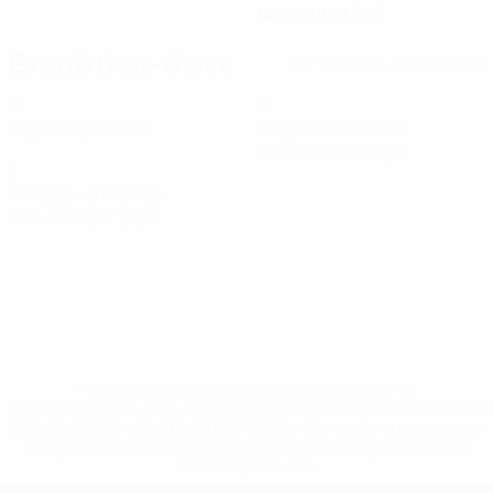
14/10/1998 (27)
Estatísticas-chave
Ver todas as estatísticas
3
2
Jogos disputados
Cartões amarelos
0,67 méd. por jogo
1
Cartões vermelhos
0,34 méd. por jogo
* Suspensa até indicação em contrário. <a
href='https://pt.uefa.com/insideuefa/mediaservices/medi
148df3b7106d-c8b619c60f97-1000--fifa-uefa-suspendem-
equipas-e-seleccoes-russas-de-todas-as-prov/'>Mais
informações</a>