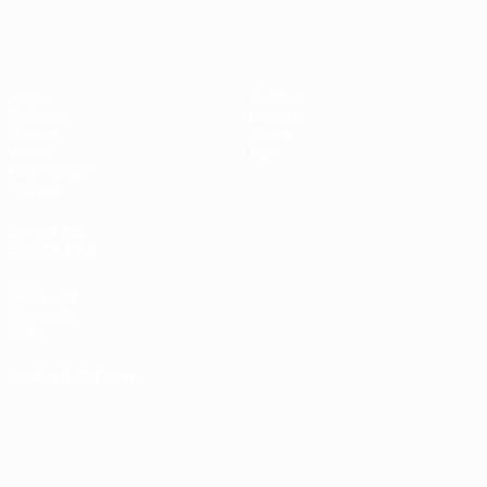
Futsal EURO
Jogos
Notícias
Sorteios
História
Grupos
Sobre
Vídeos
Loja
Estatísticas
Equipas
SITES' DA
REDE UEFA
UEFA.com
Fundação
UEFA
MUDAR IDIOMA
Português
English
Français
Deutsch
Русский
Español
Italiano
Português