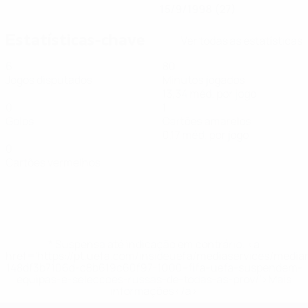
15/9/1998 (27)
Estatísticas-chave
Ver todas as estatísticas
6
80
Jogos disputados
Minutos jogados
13,34 méd. por jogo
0
1
Golos
Cartões amarelos
0,17 méd. por jogo
0
Cartões vermelhos
* Suspensa até indicação em contrário. <a
href='https://pt.uefa.com/insideuefa/mediaservices/medi
148df3b7106d-c8b619c60f97-1000--fifa-uefa-suspendem-
equipas-e-seleccoes-russas-de-todas-as-prov/'>Mais
informações</a>