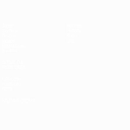
Futsal EURO
Jogos
Notícias
Sorteios
História
Grupos
Sobre
Vídeos
Loja
Estatísticas
Equipas
SITES' DA
REDE UEFA
UEFA.com
Fundação
UEFA
MUDAR IDIOMA
Português
English
Français
Deutsch
Русский
Español
Italiano
Português