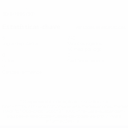
DATA DE NASCIMENTO
30/8/1995 (30)
Estatísticas-chave
Ver todas as estatísticas
6
240
Jogos disputados
Minutos jogados
40 méd. por jogo
0
0
Golos
Cartões amarelos
0
Cartões vermelhos
* Suspensa até indicação em contrário. <a
href='https://pt.uefa.com/insideuefa/mediaservices/medi
148df3b7106d-c8b619c60f97-1000--fifa-uefa-suspendem-
equipas-e-seleccoes-russas-de-todas-as-prov/'>Mais
informações</a>