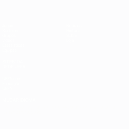
Futsal EURO
Jogos
Notícias
Sorteios
História
Grupos
Sobre
Vídeos
Loja
Estatísticas
Equipas
SITES' DA
REDE UEFA
UEFA.com
Fundação
UEFA
MUDAR IDIOMA
Português
English
Français
Deutsch
Русский
Español
Italiano
Português