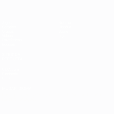
Futsal EURO
Jogos
Notícias
Sorteios
História
Grupos
Sobre
Vídeos
Loja
Estatísticas
Equipas
SITES' DA
REDE UEFA
UEFA.com
Fundação
UEFA
MUDAR IDIOMA
Português
English
Français
Deutsch
Русский
Español
Italiano
Português