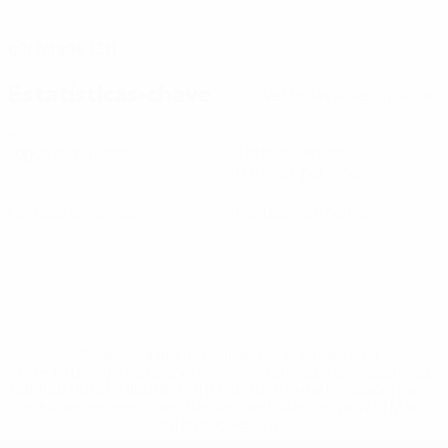
DATA DE NASCIMENTO
02/7/1995 (31)
Estatísticas-chave
Ver todas as estatísticas
4
2
Jogos disputados
Total de remates
0,5 méd. por jogo
0
0
Cartões amarelos
Cartões vermelhos
* Suspensa até indicação em contrário. <a
href='https://pt.uefa.com/insideuefa/mediaservices/medi
148df3b7106d-c8b619c60f97-1000--fifa-uefa-suspendem-
equipas-e-seleccoes-russas-de-todas-as-prov/'>Mais
informações</a>