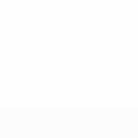
UEFA Futsal EURO
segunda 16 dez. 2024
· Fase Principal
* Suspensa até indicação em contrário. <a
href='https://pt.uefa.com/insideuefa/mediaservices/medi
148df3b7106d-c8b619c60f97-1000--fifa-uefa-suspendem-
equipas-e-seleccoes-russas-de-todas-as-prov/'>Mais
informações</a>
Futsal EURO
Jogos
Notícias