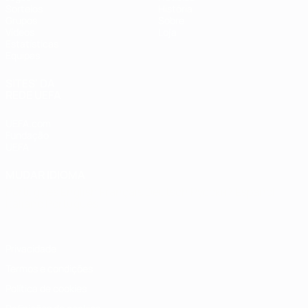
Sorteios
História
Grupos
Sobre
Vídeos
Loja
Estatísticas
Equipas
SITES' DA
REDE UEFA
UEFA.com
Fundação
UEFA
MUDAR IDIOMA
Português
English
Français
Deutsch
Русский
Español
Italiano
Português
Privacidade
Termos e condições
Política de cookies