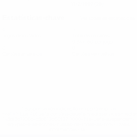
11/2/1997 (29)
Estatísticas-chave
Ver todas as estatísticas
6
5
Jogos disputados
Total de remates
0,84 méd. por jogo
0
0
Cartões amarelos
Cartões vermelhos
* Suspensa até indicação em contrário. <a
href='https://pt.uefa.com/insideuefa/mediaservices/medi
148df3b7106d-c8b619c60f97-1000--fifa-uefa-suspendem-
equipas-e-seleccoes-russas-de-todas-as-prov/'>Mais
informações</a>