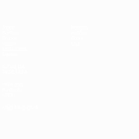
Futsal EURO
Jogos
Notícias
Sorteios
História
Grupos
Sobre
Vídeos
Loja
Estatísticas
Equipas
SITES' DA
REDE UEFA
UEFA.com
Fundação
UEFA
MUDAR IDIOMA
Português
English
Français
Deutsch
Русский
Español
Italiano
Português