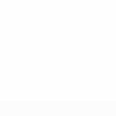
Ver todas as estatísticas
ews/0272-148df3b7106d-c8b619c60f97-1000--fifa-uefa-
rmações</a>