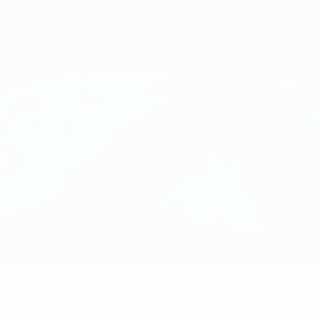
9
NÚMERO NO CLUBE
Eslováquia
PAÍS