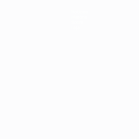
Notícias
História
Sobre
Loja
no
Português