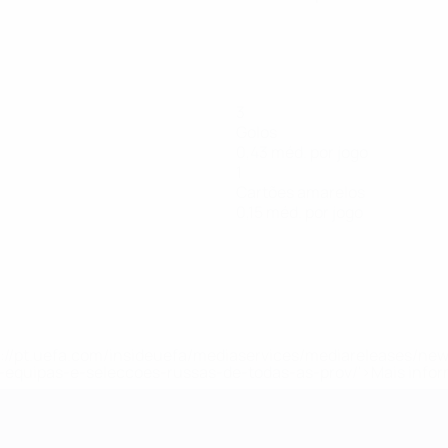
3
Golos
0,43 méd. por jogo
1
Cartões amarelos
0,15 méd. por jogo
tps://pt.uefa.com/insideuefa/mediaservices/mediareleases/n
equipas-e-seleccoes-russas-de-todas-as-prov/'>Mais info