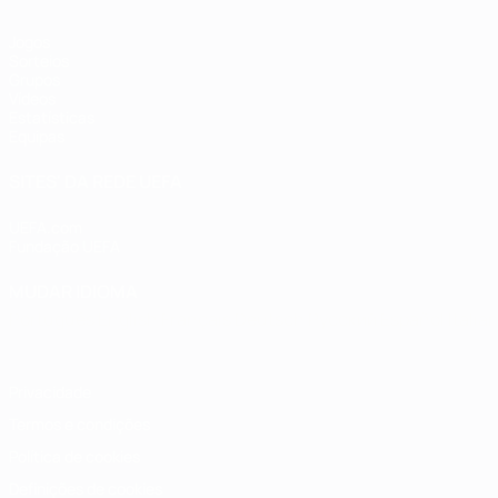
Jogos
Sorteios
Grupos
Vídeos
Estatísticas
Equipas
SITES' DA REDE UEFA
UEFA.com
Fundação UEFA
MUDAR IDIOMA
Português
English
Français
Deutsch
Русский
Español
Italia
Privacidade
Termos e condições
Política de cookies
Definições de cookies