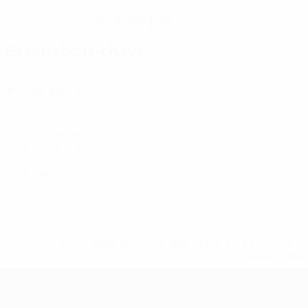
22/3/1994 (32)
DATA DE NASCIMENTO
Estatísticas-chave
7
Jogos disputados
23
Total de remates
3,29 méd. por jogo
0
Cartões vermelhos
* Suspensa até indicação em contrário. <a href='ht
suspendem-
Futsal EURO