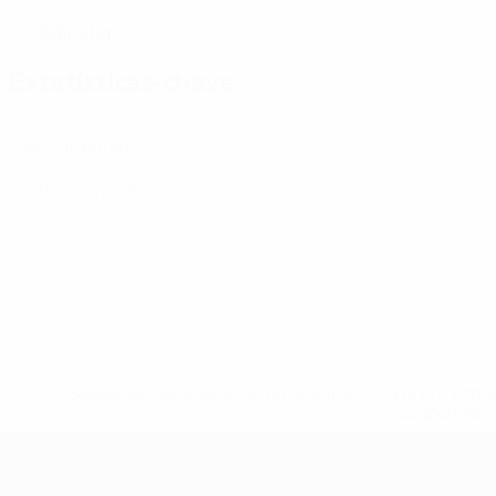
Gibraltar
PAÍS
Estatísticas-chave
3
Jogos disputados
0
Cartões vermelhos
* Suspensa até indicação em contrário. <a href='ht
suspendem-
Futsal EURO