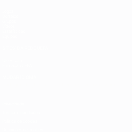
Jogos
Sorteios
Grupos
Vídeos
Estatísticas
Equipas
SITES' DA REDE UEFA
UEFA.com
Fundação UEFA
MUDAR IDIOMA
Português
English
Français
Deutsch
Русский
Español
Italia
Privacidade
Termos e condições
Política de cookies
Definições de cookies