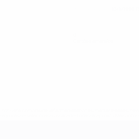
13/1/1998 (
DATA DE NASCIMENTO
0
Cartões amarelos
tps://pt.uefa.com/insideuefa/mediaservices/mediareleases/n
equipas-e-seleccoes-russas-de-todas-as-prov/'>Mais info