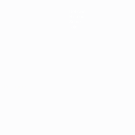
Notícias
História
Sobre
Loja
no
Português