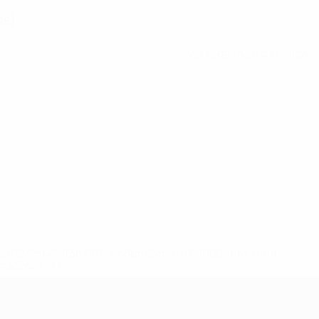
28)
Ver todas as estatísticas
ews/0272-148df3b7106d-c8b619c60f97-1000--fifa-uefa-
rmações</a>