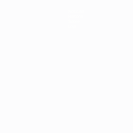
Notícias
História
Sobre
Loja
no
Português