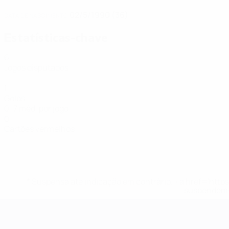
02/5/1990 (36)
DATA DE NASCIMENTO
Estatísticas-chave
6
Jogos disputados
1
Golos
0,17 méd. por jogo
0
Cartões vermelhos
* Suspensa até indicação em contrário. <a href='ht
suspendem-
Futsal EURO