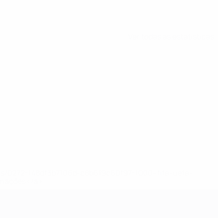
Ver todas as estatísticas
ews/0272-148df3b7106d-c8b619c60f97-1000--fifa-uefa-
rmações</a>