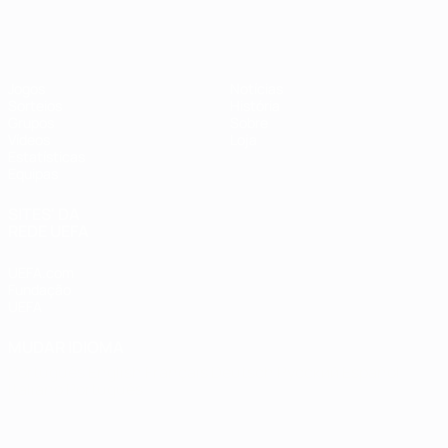
Futsal EURO
Jogos
Notícias
Sorteios
História
Grupos
Sobre
Vídeos
Loja
Estatísticas
Equipas
SITES' DA
REDE UEFA
UEFA.com
Fundação
UEFA
MUDAR IDIOMA
Português
English
Français
Deutsch
Русский
Español
Italiano
Português