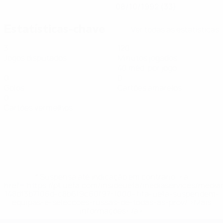
08/10/1992 (33)
Estatísticas-chave
Ver todas as estatísticas
3
120
Jogos disputados
Minutos jogados
40 méd. por jogo
0
0
Golos
Cartões amarelos
0
Cartões vermelhos
* Suspensa até indicação em contrário. <a
href='https://pt.uefa.com/insideuefa/mediaservices/medi
148df3b7106d-c8b619c60f97-1000--fifa-uefa-suspendem-
equipas-e-seleccoes-russas-de-todas-as-prov/'>Mais
informações</a>