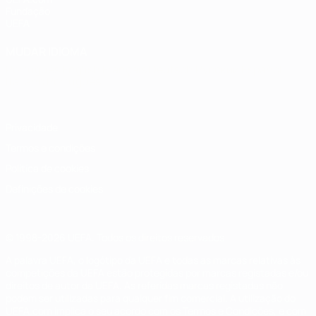
Fundação
UEFA
MUDAR IDIOMA
Português
English
Français
Deutsch
Русский
Español
Italiano
Português
Privacidade
Termos e condições
Política de cookies
Definições de cookies
© 1998-2026 UEFA. Todos os direitos reservados
A palavra UEFA, o logótipo da UEFA e todas as marcas relativas às
competições da UEFA estão protegidas por marcas registadas e/ou
direitos de autor da UEFA. As referidas marcas registadas não
podem ser utilizadas para qualquer fim comercial. A utilização do
UEFA.com implica o seu acordo com os Termos e Condições, e com