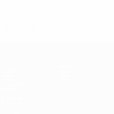
* Suspensa até indicação em contrário. <a
href='https://pt.uefa.com/insideuefa/mediaservices/medi
148df3b7106d-c8b619c60f97-1000--fifa-uefa-suspendem-
equipas-e-seleccoes-russas-de-todas-as-prov/'>Mais
informações</a>
Futsal EURO
Jogos
Notícias
Sorteios
História
Grupos
Sobre
Vídeos
Loja
Estatísticas
Equipas
SITES' DA
REDE UEFA
UEFA.com