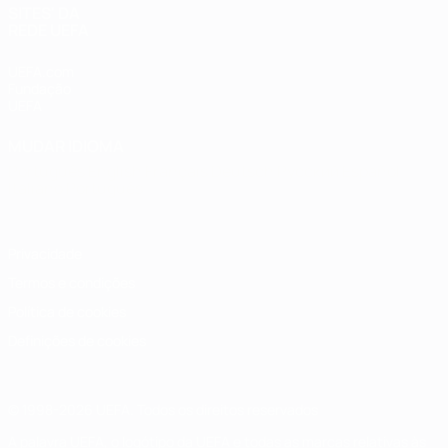
SITES' DA
REDE UEFA
UEFA.com
Fundação
UEFA
MUDAR IDIOMA
Português
English
Français
Deutsch
Русский
Español
Italiano
Português
Privacidade
Termos e condições
Política de cookies
Definições de cookies
© 1998-2026 UEFA. Todos os direitos reservados
A palavra UEFA, o logótipo da UEFA e todas as marcas relativas às