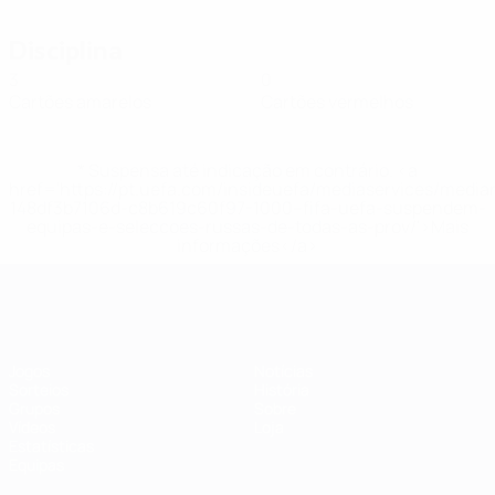
Disciplina
3
0
Cartões amarelos
Cartões vermelhos
* Suspensa até indicação em contrário. <a
href='https://pt.uefa.com/insideuefa/mediaservices/medi
148df3b7106d-c8b619c60f97-1000--fifa-uefa-suspendem-
equipas-e-seleccoes-russas-de-todas-as-prov/'>Mais
informações</a>
Futsal EURO
Jogos
Notícias
Sorteios
História
Grupos
Sobre
Vídeos
Loja
Estatísticas
Equipas