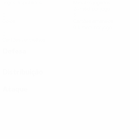
Jogos disputados
Minutos jogados
24 méd. por jogo
0
3
Golos
Cartões amarelos
0,6 méd. por jogo
0
Cartões vermelhos
Defesa
Distribuição
Ataque